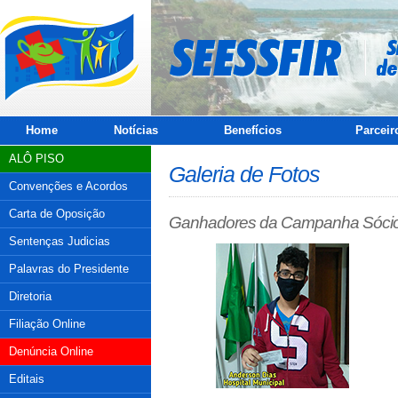
Home
Notícias
Benefícios
Parceir
ALÔ PISO
Galeria de Fotos
Convenções e Acordos
Carta de Oposição
Ganhadores da Campanha Sócio
Sentenças Judicias
Palavras do Presidente
Diretoria
Filiação Online
Denúncia Online
Editais