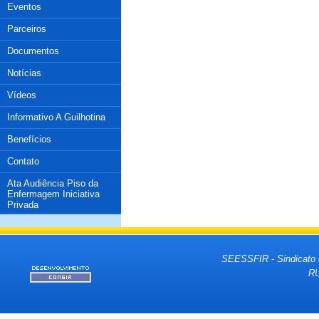
Eventos
Parceiros
Documentos
Notícias
Vídeos
Informativo A Guilhotina
Benefícios
Contato
Ata Audiência Piso da
Enfermagem Iniciativa
Privada
SEESSFIR - Sindicato 
RU