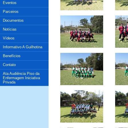
Eventos
Parceiros
Documentos
Notícias
Vídeos
Informativo A Guilhotina
Benefícios
Contato
Ata Audiência Piso da
Enfermagem Iniciativa
Privada