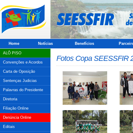
Home
Notícias
Benefícios
Parceir
ALÔ PISO
Fotos Copa SEESSFIR 
Convenções e Acordos
Carta de Oposição
Sentenças Judicias
Palavras do Presidente
Diretoria
Filiação Online
Denúncia Online
Editais